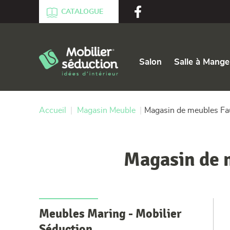
Aller au texte
Aller au menu
CATALOGUE
Passer
Menu principal
au
Salon
Salle à Mange
contenu
Accueil
|
Magasin Meuble
|
Magasin de meubles Fa
Magasin de 
Meubles Maring - Mobilier
Séduction