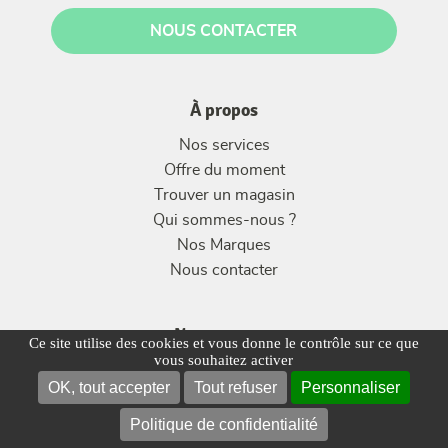
NOUS CONTACTER
À propos
Nos services
Offre du moment
Trouver un magasin
Qui sommes-nous ?
Nos Marques
Nous contacter
Nos gammes
Ce site utilise des cookies et vous donne le contrôle sur ce que
vous souhaitez activer
Nos Meubles de Salon
OK, tout accepter
Tout refuser
Personnaliser
Nos Meubles de Salle à manger
Chambre et literie
Politique de confidentialité
NOUS CONTACTER
TROUVER UN MAGASIN
Décoration