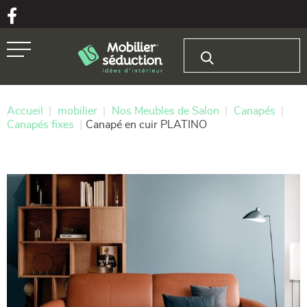
Aller au texte
Aller au menu
Rechercher :
Passer
Menu principal
au
contenu
Accueil
|
mobilier
|
Nos Meubles de Salon
|
Canapés
|
Canapés fixes
|
Canapé en cuir PLATINO