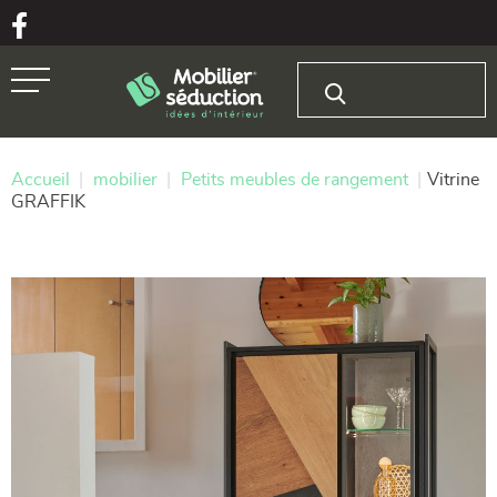
Aller au texte
Aller au menu
Rechercher :
Passer
Menu principal
au
contenu
Accueil
|
mobilier
|
Petits meubles de rangement
|
Vitrine
GRAFFIK