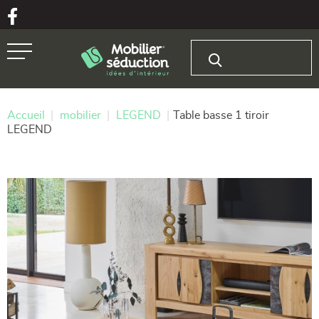
Aller au texte
Aller au menu
Rechercher :
Passer
Menu principal
au
contenu
Accueil
|
mobilier
|
LEGEND
|
Table basse 1 tiroir
LEGEND