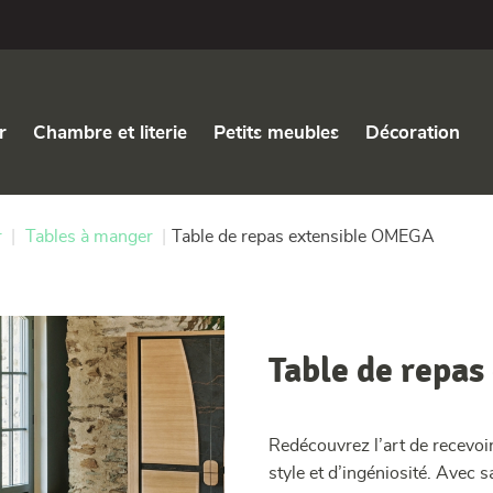
r
Chambre et literie
Petits meubles
Décoration
r
|
Tables à manger
|
Table de repas extensible OMEGA
Table de repa
Redécouvrez l’art de recevoi
style et d’ingéniosité. Avec s