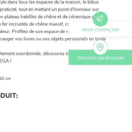
yle dans tous les espaces de la maison, le bibus
raticité, tout en mettant un point d’honneur sur
on plateau habillés de chêne et de céramique grise
en fer incrustés de chêne massif, créent une harmonie
NOUS CONTACTER
haleur. Profitez de son espace de rangement malin
 ranger vos livres ou vos objets personnels en toute
aitement coordonnée, découvrez également les autres
TROUVER UN MAGASIN
MEGA !
 42 cm
DUIT: