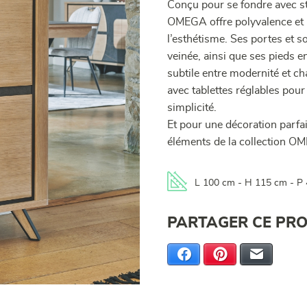
Conçu pour se fondre avec st
OMEGA offre polyvalence et p
l’esthétisme. Ses portes et s
veinée, ainsi que ses pieds 
subtile entre modernité et c
avec tablettes réglables pour
simplicité.
Et pour une décoration parf
éléments de la collection O
L 100 cm - H 115 cm - P
PARTAGER CE PRO
Facebook
Pinterest
E-mail